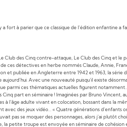
y a fort à parier que ce classique de l’édition enfantine a f
le, Le Club des Cinq contre-attaque, Le Club des Cinq et l
s de ces détectives en herbe nommés Claude, Annie, Franç
on et publiée en Angleterre entre 1942 et 1963, la série 
 aujourd’hui. Avec une nouveauté puisqu’il existe désorma
isque parmi ces thématiques actuelles figurent notamment…
s Cinq part en séminaire ! Imaginées par Bruno Vincent, au
es à l’âge adulte vivant en colocation, bossant dans la m
 avec des jeux vidéo… « Quatre générations d’enfants ont g
vait pas se moquer des personnages, alors j’ai plutôt chois
se, la petite troupe est envoyée en séminaire de cohésion 