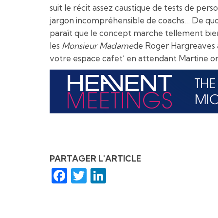
suit le récit assez caustique de tests de per
jargon incompréhensible de coachs… De quoi co
paraît que le concept marche tellement bien q
les
Monsieur Madame
de Roger Hargreaves av
votre espace cafet’ en attendant Martine or
PARTAGER L'ARTICLE
Facebook
Twitter
LinkedIn