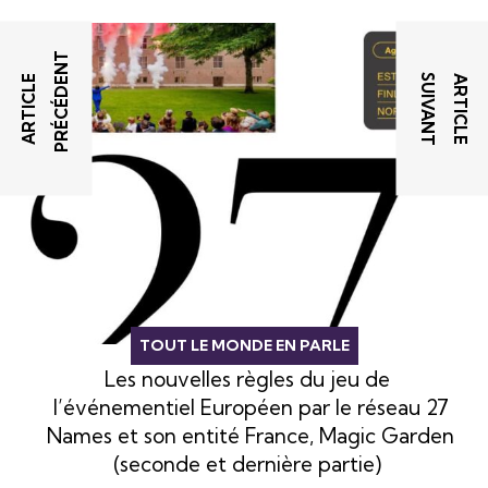
T
T
A
R
T
I
C
L
E
P
R
É
C
É
D
E
N
A
R
T
I
C
L
E
S
U
I
V
A
N
TOUT LE MONDE EN PARLE
Les nouvelles règles du jeu de
l’événementiel Européen par le réseau 27
Names et son entité France, Magic Garden
(seconde et dernière partie)