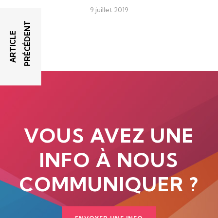
9 juillet 2019
T
A
R
T
I
C
L
E
P
R
É
C
É
D
E
N
VOUS AVEZ UNE
INFO À NOUS
COMMUNIQUER ?