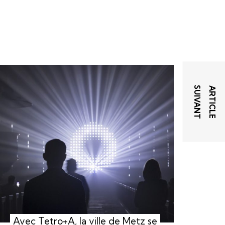
T
A
R
T
I
C
L
E
S
U
I
V
A
N
Avec Tetro+A, la ville de Metz se