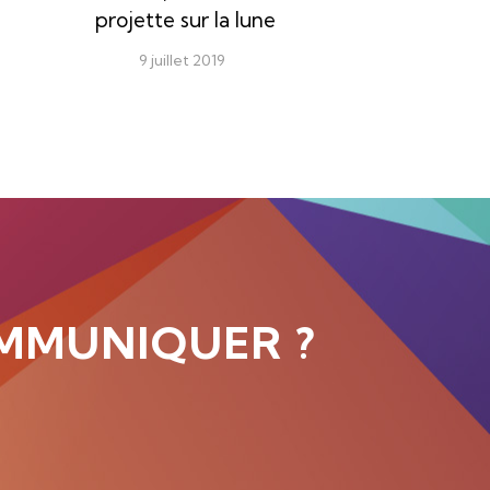
projette sur la lune
9 juillet 2019
MMUNIQUER ?