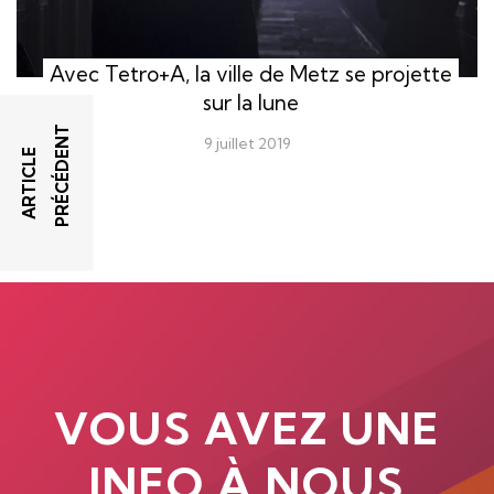
Avec Tetro+A, la ville de Metz se projette
sur la lune
T
9 juillet 2019
A
R
T
I
C
L
E
P
R
É
C
É
D
E
N
VOUS AVEZ UNE
INFO À NOUS