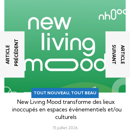
T
T
A
R
T
I
C
L
E
P
R
É
C
É
D
E
N
A
R
T
I
C
L
E
S
U
I
V
A
N
TOUT NOUVEAU, TOUT BEAU
New Living Mood transforme des lieux
inoccupés en espaces événementiels et/ou
culturels
15 juillet 2026