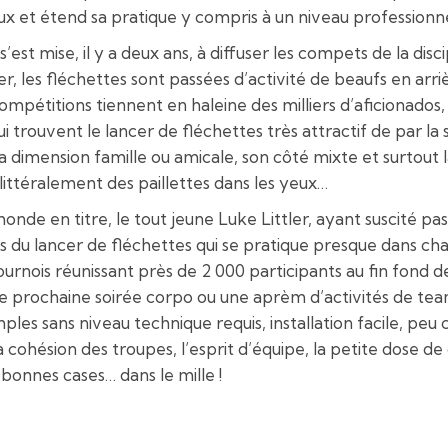
aux et étend sa pratique y compris à un niveau professionne
s’est mise, il y a deux ans, à diffuser les compets de la disc
les fléchettes sont passées d’activité de beaufs en arriè
mpétitions tiennent en haleine des milliers d’aficionados,
ouvent le lancer de fléchettes très attractif de par la si
dimension famille ou amicale, son côté mixte et surtout la 
littéralement des paillettes dans les yeux…
nde en titre, le tout jeune Luke Littler, ayant suscité p
du lancer de fléchettes qui se pratique presque dans chaq
urnois réunissant près de 2 000 participants au fin fond de
une prochaine soirée corpo ou une aprèm d’activités de team
imples sans niveau technique requis, installation facile, p
la cohésion des troupes, l’esprit d’équipe, la petite dose de
 bonnes cases… dans le mille !