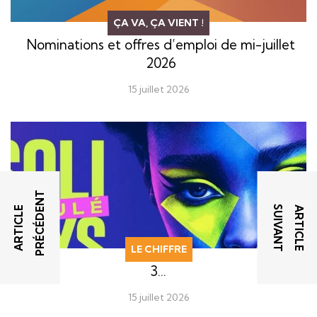
ÇA VA, ÇA VIENT !
Nominations et offres d’emploi de mi-juillet
2026
15 juillet 2026
T
T
A
R
T
I
C
L
E
P
R
É
C
É
D
E
N
A
R
T
I
C
L
E
S
U
I
V
A
N
LE CHIFFRE
3…
15 juillet 2026