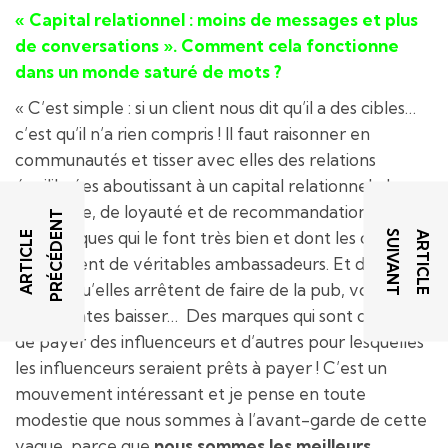
« Capital relationnel : moins de messages et plus
de conversations ». Comment cela fonctionne
dans un monde saturé de mots ?
« C’est simple : si un client nous dit qu’il a des cibles…
c’est qu’il n’a rien compris ! Il faut raisonner en
communautés et tisser avec elles des relations
équilibrées aboutissant à un capital relationnel, de
confiance, de loyauté et de recommandation. Il y a
T
T
des marques qui le font très bien et dont les clients
A
R
T
I
C
L
E
P
R
É
C
É
D
E
N
A
R
T
I
C
L
E
S
U
I
V
A
N
deviennent de véritables ambassadeurs. Et d’autres,
qui dès qu’elles arrêtent de faire de la pub, voient
leurs ventes baisser… Des marques qui sont obligées
de payer des influenceurs et d’autres pour lesquelles
les influenceurs seraient prêts à payer ! C’est un
mouvement intéressant et je pense en toute
modestie que nous sommes à l’avant-garde de cette
vague, parce que
nous sommes les meilleurs