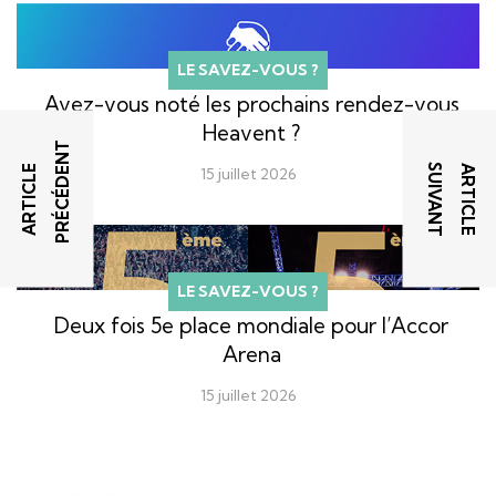
LE SAVEZ-VOUS ?
Avez-vous noté les prochains rendez-vous
Heavent ?
T
T
A
R
T
I
C
L
E
P
R
É
C
É
D
E
N
A
R
T
I
C
L
E
S
U
I
V
A
N
15 juillet 2026
LE SAVEZ-VOUS ?
Deux fois 5e place mondiale pour l’Accor
Arena
15 juillet 2026