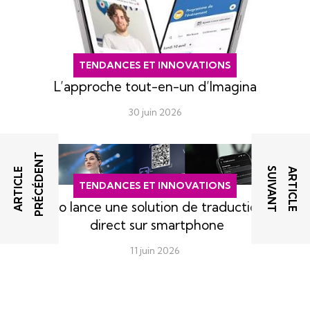
TENDANCES ET INNOVATIONS
L’approche tout-en-un d’Imagina
30 juin 2026
T
T
A
R
T
I
C
L
E
P
R
É
C
É
D
E
N
A
R
T
I
C
L
E
S
U
I
V
A
N
TENDANCES ET INNOVATIONS
Vasco lance une solution de traduction en
direct sur smartphone
11 juin 2026