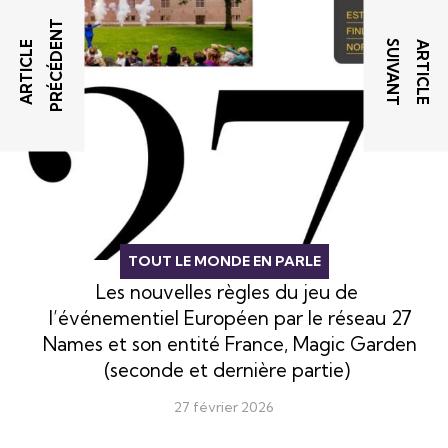
T
T
A
R
T
I
C
L
E
P
R
É
C
É
D
E
N
A
R
T
I
C
L
E
S
U
I
V
A
N
TOUT LE MONDE EN PARLE
Les nouvelles règles du jeu de
l’événementiel Européen par le réseau 27
Names et son entité France, Magic Garden
(seconde et dernière partie)
27 février 2026