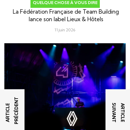
QUELQUE CHOSE À VOUS DIRE
La Fédération Française de Team Building
lance son label Lieux & Hôtels
11 juin 2026
T
T
A
R
T
I
C
L
E
P
R
É
C
É
D
E
N
A
R
T
I
C
L
E
S
U
I
V
A
N