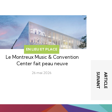
EN LIEU ET PLACE
Le Montreux Music & Convention
Center fait peau neuve
26 mai 2026
T
A
R
T
I
C
L
E
S
U
I
V
A
N