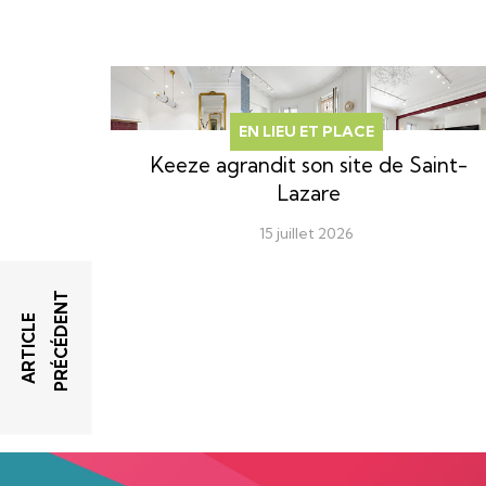
EN LIEU ET PLACE
Keeze agrandit son site de Saint-
Lazare
15 juillet 2026
T
A
R
T
I
C
L
E
P
R
É
C
É
D
E
N