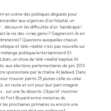
nt en scène des politiques déguisés pour
rancardier aux urgences d’un hôpital, un
r… découvrir les difficultés d’un handicapé !
est la vie des «vrais gens»? Gagneront-ils en
administrés? Questions auxquelles chacun
olitique et télé-réalité n’est pas nouvelle sur
 mélange politique/entertainment! Et
 Liban, un show de télé-réalité baptisé Al
te, aux élections parlementaires de juin 2013.
tre sponsorisée par la chaîne Al Jadeed. Dans
pour trouver parmi 25 jeunes celle ou celui
sûr, en reste et ont pour leur part imaginé
s… sur une île déserte. Objectif: montrer
etit Fort Boyard entre ministres du
 les prochaines primaires ou encore une
nous proposent déjà nos politiques?