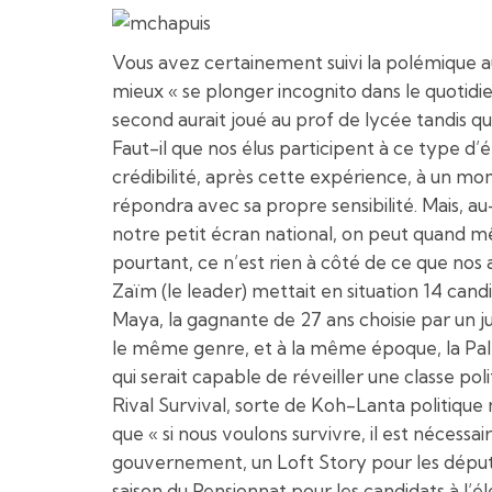
Vous avez certainement suivi la polémique au
mieux « se plonger incognito dans le quotidie
second aurait joué au prof de lycée tandis qu’
Faut-il que nos élus participent à ce type d
crédibilité, après cette expérience, à un m
répondra avec sa propre sensibilité. Mais, au-
notre petit écran national, on peut quand 
pourtant, ce n’est rien à côté de ce que nos 
Zaïm (le leader) mettait en situation 14 cand
Maya, la gagnante de 27 ans choisie par un j
le même genre, et à la même époque, la Palest
qui serait capable de réveiller une classe pol
Rival Survival, sorte de Koh-Lanta politique
que « si nous voulons survivre, il est nécess
gouvernement, un Loft Story pour les déput
saison du Pensionnat pour les candidats à l’é