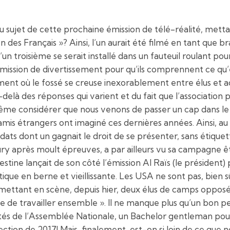
 sujet de cette prochaine émission de télé-réalité, metta
n des Français »? Ainsi, l’un aurait été filmé en tant que b
un troisième se serait installé dans un fauteuil roulant pou
’émission de divertissement pour qu’ils comprennent ce qu’
oment où le fossé se creuse inexorablement entre élus et 
delà des réponses qui varient et du fait que l’association p
même considérer que nous venons de passer un cap dans le
amis étrangers ont imaginé ces dernières années. Ainsi, au
idats dont un gagnait le droit de se présenter, sans étiquet
ury après moult épreuves, a par ailleurs vu sa campagne ê
ine lançait de son côté l’émission Al Raïs (le président) 
itique en berne et vieillissante. Les USA ne sont pas, bien 
 mettant en scène, depuis hier, deux élus de camps opposé
aire de travailler ensemble ». Il ne manque plus qu’un bon p
és de l’Assemblée Nationale, un Bachelor gentleman pour
lection de 2017! Mais, finalement, est-on si loin de ce que 