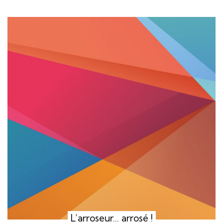
L’arroseur… arrosé !