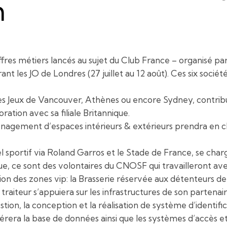
m
offres métiers lancés au sujet du Club France – organisé p
nt les JO de Londres (27 juillet au 12 août). Ces six sociét
 les Jeux de Vancouver, Athènes ou encore Sydney, contribu
ration avec sa filiale Britannique.
ménagement d’espaces intérieurs & extérieurs prendra en
sportif via Roland Garros et le Stade de France, se charg
que, ce sont des volontaires du CNOSF qui travailleront av
ion des zones vip: la Brasserie réservée aux détenteurs de
traiteur s’appuiera sur les infrastructures de son partena
estion, la conception et la réalisation de système d’identif
era la base de données ainsi que les systèmes d’accès et 