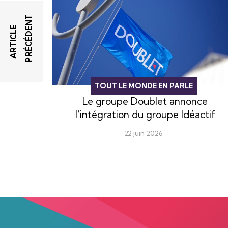
T
A
R
T
I
C
L
E
P
R
É
C
É
D
E
N
TOUT LE MONDE EN PARLE
Le groupe Doublet annonce
l’intégration du groupe Idéactif
22 juin 2026