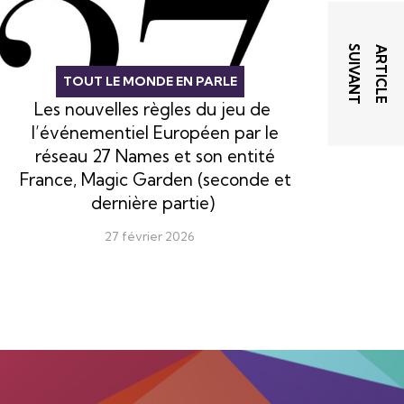
T
A
R
T
I
C
L
E
S
U
I
V
A
N
TOUT LE MONDE EN PARLE
Les nouvelles règles du jeu de
l’événementiel Européen par le
réseau 27 Names et son entité
France, Magic Garden (seconde et
dernière partie)
27 février 2026