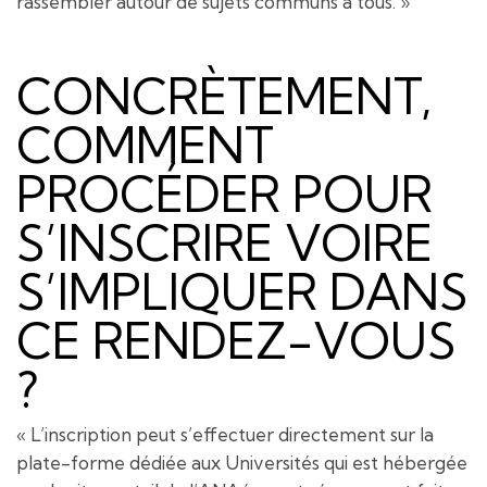
rassembler autour de sujets communs à tous. »
CONCRÈTEMENT,
COMMENT
PROCÉDER POUR
S’INSCRIRE VOIRE
S’IMPLIQUER DANS
CE RENDEZ-VOUS
?
« L’inscription peut s’effectuer directement sur la
plate-forme dédiée aux Universités qui est hébergée