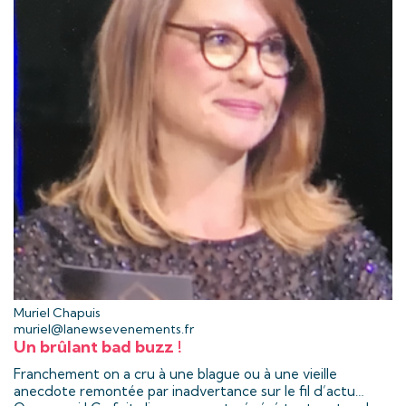
Muriel Chapuis
muriel@lanewsevenements.fr
Un brûlant bad buzz !
Franchement on a cru à une blague ou à une vieille
anecdote remontée par inadvertance sur le fil d’actu…