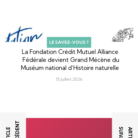
LE SAVEZ-VOUS ?
La Fondation Crédit Mutuel Alliance
Fédérale devient Grand Mécène du
Muséum national d’Histoire naturelle
15 juillet 2026
T
T
A
R
T
I
C
L
E
P
R
É
C
É
D
E
N
A
R
T
I
C
L
E
S
U
I
V
A
N