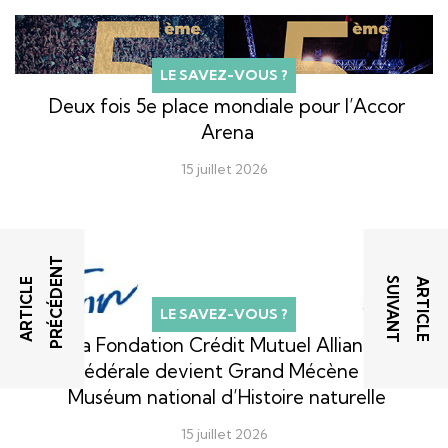
LE SAVEZ-VOUS ?
Deux fois 5e place mondiale pour l’Accor
Arena
15 juillet 2026
T
T
A
R
T
I
C
L
E
P
R
É
C
É
D
E
N
A
R
T
I
C
L
E
S
U
I
V
A
N
LE SAVEZ-VOUS ?
La Fondation Crédit Mutuel Alliance
Fédérale devient Grand Mécène du
Muséum national d’Histoire naturelle
15 juillet 2026