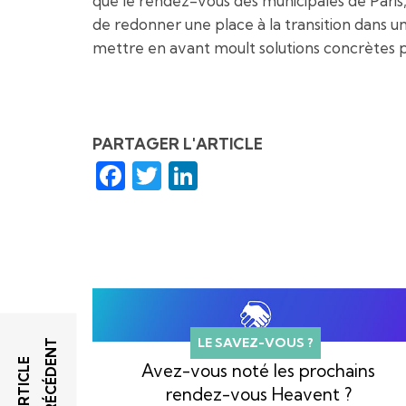
que le rendez-vous des municipales de Paris
de redonner une place à la transition dans u
mettre en avant moult solutions concrètes pou
PARTAGER L'ARTICLE
Facebook
Twitter
LinkedIn
LE SAVEZ-VOUS ?
T
A
R
T
I
C
L
E
P
R
É
C
É
D
E
N
Avez-vous noté les prochains
rendez-vous Heavent ?