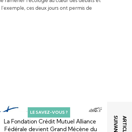
 de ramener l’écologie au cœur des débats et
 l’exemple, ces deux jours ont permis de
LE SAVEZ-VOUS ?
T
A
R
T
I
C
L
E
S
U
I
V
A
N
La Fondation Crédit Mutuel Alliance
Fédérale devient Grand Mécène du