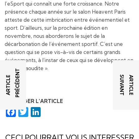
l’eSport qui connaît une forte croissance. Notre
présence chaque année sur le salon Heavent Paris
atteste de cette imbrication entre événementiel et
sport. D’ailleurs, sur la prochaine édition en
novembre, nous aborderons le sujet de la
décarbonation de l’événement sportif. C’est une
question qui se pose vis-à-vis de certains grands
événements, à l’instar de ceux qui se développent en
Arabie Saoudite ».
T
T
A
R
T
I
C
L
E
P
R
É
C
É
D
E
N
A
R
T
I
C
L
E
S
U
I
V
A
N
PARTAGER L'ARTICLE
Facebook
Twitter
LinkedIn
CECI POURRAIT VOUS INTERESSER