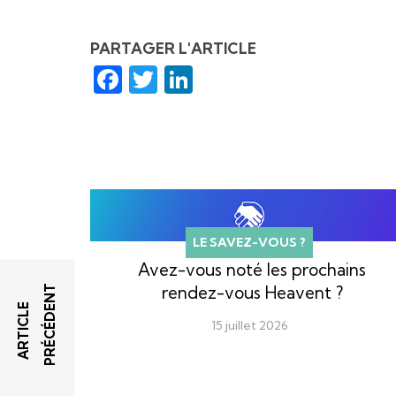
PARTAGER L'ARTICLE
Facebook
Twitter
LinkedIn
LE SAVEZ-VOUS ?
Avez-vous noté les prochains
T
rendez-vous Heavent ?
A
R
T
I
C
L
E
P
R
É
C
É
D
E
N
15 juillet 2026