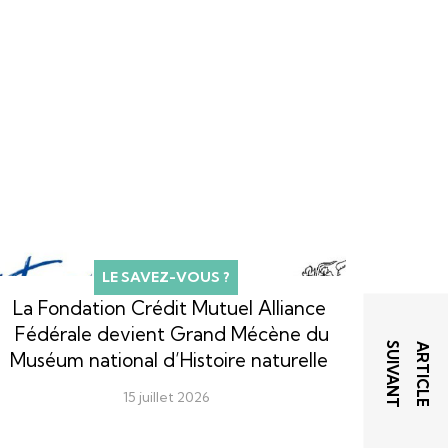
LE SAVEZ-VOUS ?
La Fondation Crédit Mutuel Alliance
Fédérale devient Grand Mécène du
T
A
R
T
I
C
L
E
S
U
I
V
A
N
Muséum national d’Histoire naturelle
15 juillet 2026