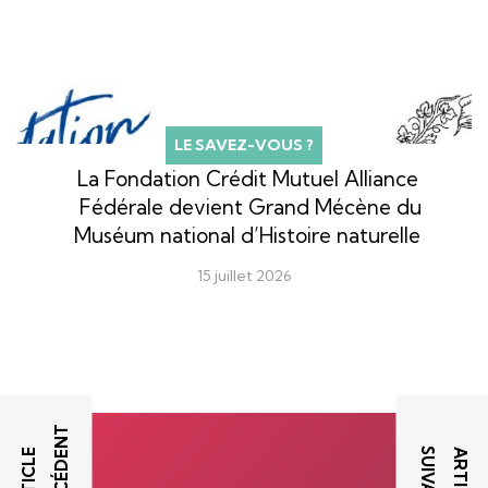
LE SAVEZ-VOUS ?
La Fondation Crédit Mutuel Alliance
Fédérale devient Grand Mécène du
Muséum national d’Histoire naturelle
15 juillet 2026
T
T
A
R
T
I
C
L
E
P
R
É
C
É
D
E
N
A
R
T
I
C
L
E
S
U
I
V
A
N