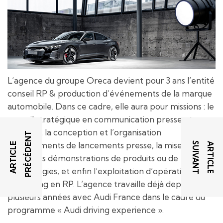
L’agence du groupe Oreca devient pour 3 ans l’entité
conseil RP & production d’événements de la marque
automobile. Dans ce cadre, elle aura pour missions : le
conseil stratégique en communication presse et
publique, la conception et l’organisation
T
T
d’événements de lancements presse, la mise en
A
R
T
I
C
L
E
P
R
É
C
É
D
E
N
A
R
T
I
C
L
E
S
U
I
V
A
N
scène des démonstrations de produits ou de
technologies, et enfin l’exploitation d’opérations
marketing en RP. L’agence travaille déjà depuis
plusieurs années avec Audi France dans le cadre du
programme « Audi driving experience ».