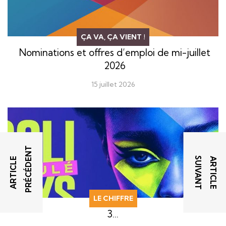
ÇA VA, ÇA VIENT !
Nominations et offres d’emploi de mi-juillet
2026
15 juillet 2026
T
T
A
R
T
I
C
L
E
P
R
É
C
É
D
E
N
A
R
T
I
C
L
E
S
U
I
V
A
N
LE CHIFFRE
3…