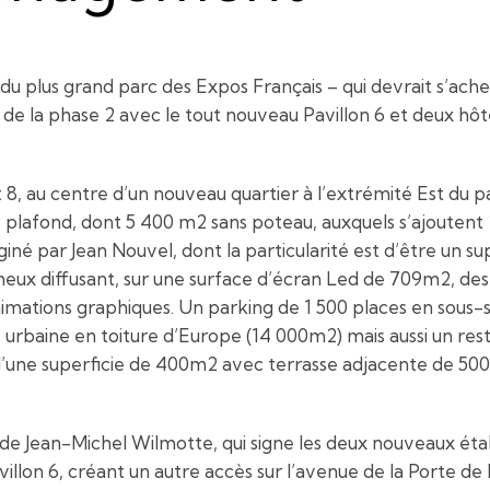
du plus grand parc des Expos Français – qui devrait s’ach
s de la phase 2 avec le tout nouveau Pavillon 6 et deux hôte
t 8, au centre d’un nouveau quartier à l’extrémité Est du 
 plafond, dont 5 400 m2 sans poteau, auxquels s’ajoutent 
giné par Jean Nouvel, dont la particularité est d’être un 
neux diffusant, sur une surface d’écran Led de 709m2, de
mations graphiques. Un parking de 1 500 places en sous-so
urbaine en toiture d’Europe (14 000m2) mais aussi un rest
, d’une superficie de 400m2 avec terrasse adjacente de 50
e de Jean-Michel Wilmotte, qui signe les deux nouveaux ét
Pavillon 6, créant un autre accès sur l’avenue de la Porte de