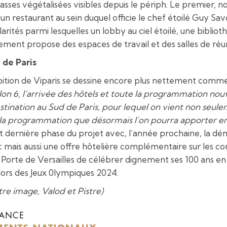
rasses végétalisées visibles depuis le périph. Le premie
n restaurant au sein duquel officie le chef étoilé Guy Sa
rités parmi lesquelles un lobby au ciel étoilé, une biblio
ment propose des espaces de travail et des salles de réu
 de Paris
ition de Viparis se dessine encore plus nettement comme 
lon 6, l’arrivée des hôtels et toute la programmation nouv
destination au Sud de Paris, pour lequel on vient non seu
te la programmation que désormais l’on pourra apporter
t dernière phase du projet avec, l’année prochaine, la démo
c mais aussi une offre hôtelière complémentaire sur les 
 Porte de Versailles de célébrer dignement ses 100 ans en 2
lors des Jeux 0lympiques 2024.
tre image, Valod et Pistre)