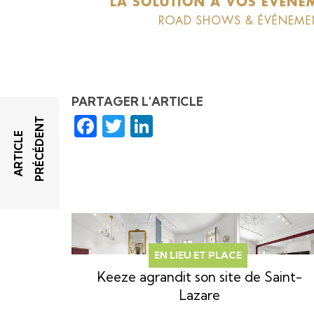
PARTAGER L'ARTICLE
Facebook
Twitter
LinkedIn
T
A
R
T
I
C
L
E
P
R
É
C
É
D
E
N
EN LIEU ET PLACE
Keeze agrandit son site de Saint-
Lazare