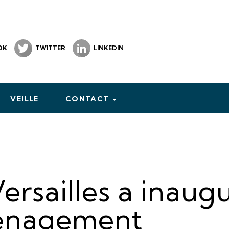
OK
TWITTER
LINKEDIN
VEILLE
CONTACT
ersailles a inaug
énagement