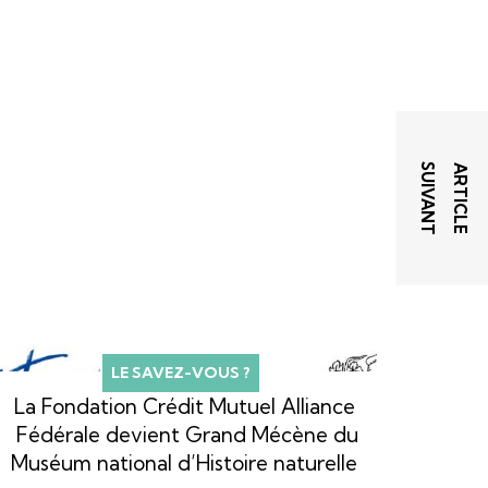
T
A
R
T
I
C
L
E
S
U
I
V
A
N
LE SAVEZ-VOUS ?
La Fondation Crédit Mutuel Alliance
Fédérale devient Grand Mécène du
Muséum national d’Histoire naturelle