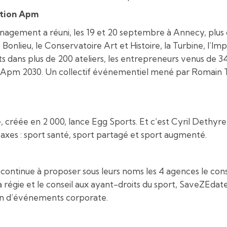
ntion Apm
agement a réuni, les 19 et 20 septembre à Annecy, plus de
ieu, le Conservatoire Art et Histoire, la Turbine, l’Impér
dans plus de 200 ateliers, les entrepreneurs venus de 34 pa
e Apm 2030. Un collectif événementiel mené par Romain To
créée en 2 000, lance Egg Sports. Et c’est Cyril Dethyr
xes : sport santé, sport partagé et sport augmenté.
tinue à proposer sous leurs noms les 4 agences le const
 régie et le conseil aux ayant-droits du sport, SaveZEda
on d’événements corporate.