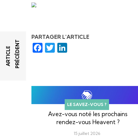
PARTAGER L'ARTICLE
T
Facebook
Twitter
LinkedIn
A
R
T
I
C
L
E
P
R
É
C
É
D
E
N
LE SAVEZ-VOUS ?
Avez-vous noté les prochains
rendez-vous Heavent ?
15 juillet 2026