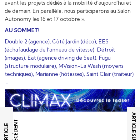
avant les projets dédiés à la mobilité d’aujourd’hui et
de demain. En parallèle, nous participerons au Salon
Autonomy les 16 et 17 octobre ».
AU SOMMET!
Double 2 (agence), Côté Jardin (déco), EES
(échafaudage de l’anneau de vitesse), Détroit
(images), Eat (agence driving de Seat), Fugu
(structure modulaire), MVision-La Wash (moyens
techniques), Marianne (hôtesses), Saint Clair (traiteur)
…
ARTICLE SUIVANT
T
A
R
T
I
C
L
E
P
R
É
C
É
D
E
N