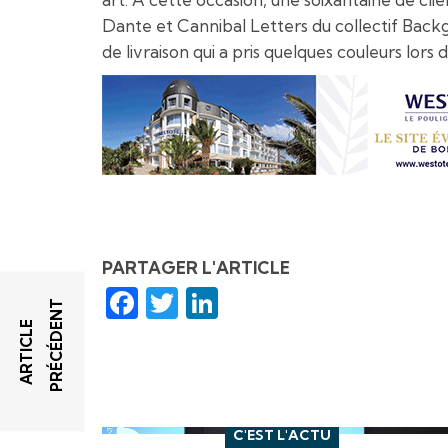
Dante et Cannibal Letters du collectif Backg
de livraison qui a pris quelques couleurs lo
PARTAGER L'ARTICLE
Facebook
Twitter
LinkedIn
T
A
R
T
I
C
L
E
P
R
É
C
É
D
E
N
C'EST L'ACTU