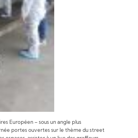
ires Européen – sous un angle plus
Journée portes ouvertes sur le thème du street
es espaces, assister à un live des graffeurs