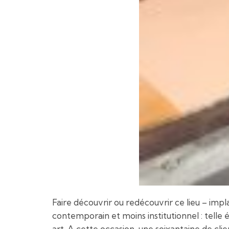
Faire découvrir ou redécouvrir ce lieu – imp
contemporain et moins institutionnel : telle é
art. A cette occasion, une soixantaine de clie