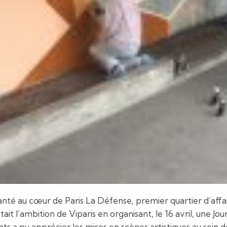
lanté au cœur de Paris La Défense, premier quartier d’affa
tait l’ambition de Viparis en organisant, le 16 avril, une 
nts a pu apprécier les mises en scènes artistiques au sein d