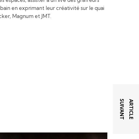
ain en exprimant leur créativité sur le quai
Becker, Magnum et JMT.
T
A
R
T
I
C
L
E
S
U
I
V
A
N