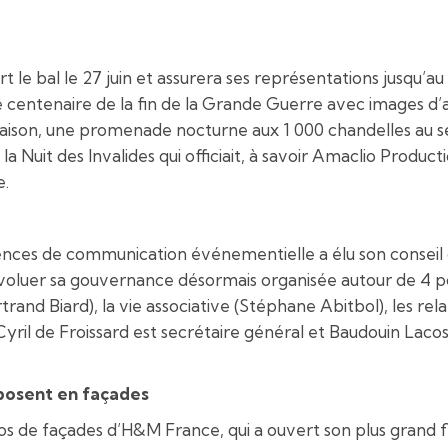
rt le bal le 27 juin et assurera ses représentations jusqu’au 
centenaire de la fin de la Grande Guerre avec images d’ar
saison, une promenade nocturne aux 1 000 chandelles au s
e la Nuit des Invalides qui officiait, à savoir Amaclio Produ
e.
gences de communication événementielle a élu son conseil 
 évoluer sa gouvernance désormais organisée autour de 4 pô
Bertrand Biard), la vie associative (Stéphane Abitbol), les 
il de Froissard est secrétaire général et Baudouin Lacoste
xposent en façades
cos de façades d’H&M France, qui a ouvert son plus grand