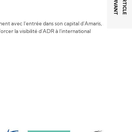
T
A
R
T
I
C
L
E
S
U
I
V
A
N
ent avec l’entrée dans son capital d’Amaris,
cer la visibilité d’ADR à l’international