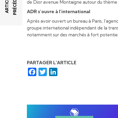
T
A
R
T
I
C
L
E
P
R
É
C
É
D
E
N
de Dior avenue Montaigne autour du thè
ADR s’ouvre à l’international
Après avoir ouvert un bureau à Paris, l’age
groupe international indépendant de la transf
notamment sur des marchés à fort potentiel 
PARTAGER L'ARTICLE
Facebook
Twitter
LinkedIn