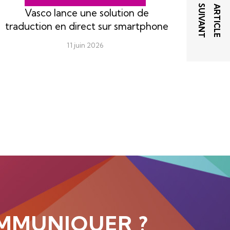
T
A
R
T
I
C
L
E
S
U
I
V
A
N
Vasco lance une solution de
traduction en direct sur smartphone
11 juin 2026
MMUNIQUER ?