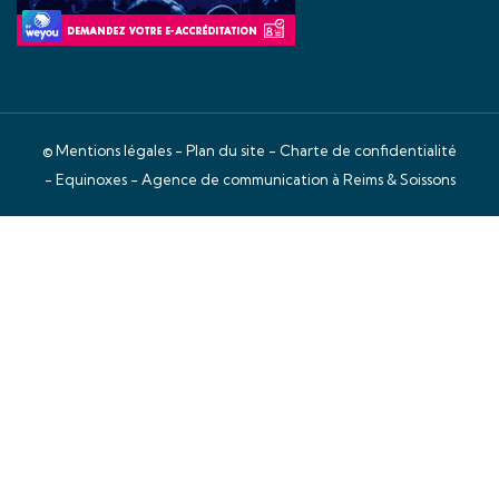
©
Mentions légales
-
Plan du site
-
Charte de confidentialité
- Equinoxes -
Agence de communication à Reims & Soissons