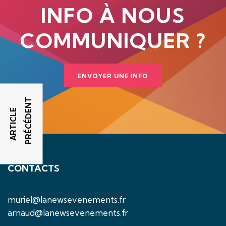
INFO À NOUS
COMMUNIQUER ?
ENVOYER UNE INFO
T
A
R
T
I
C
L
E
P
R
É
C
É
D
E
N
CONTACTS
muriel@lanewsevenements.fr
arnaud@lanewsevenements.fr