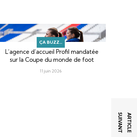
ÇA BUZZ…
L’agence d’accueil Profil mandatée
sur la Coupe du monde de foot
11 juin 2026
T
A
R
T
I
C
L
E
S
U
I
V
A
N