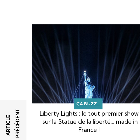
ÇA BUZZ…
T
Liberty Lights : le tout premier show
A
R
T
I
C
L
E
P
R
É
C
É
D
E
N
sur la Statue de la liberté… made in
France !