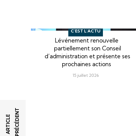
C'EST L'ACTU
Lévénement renouvelle
partiellement son Conseil
d’administration et présente ses
prochaines actions
15 juillet 2026
T
A
R
T
I
C
L
E
P
R
É
C
É
D
E
N