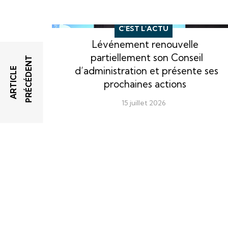
C'EST L'ACTU
Lévénement renouvelle
partiellement son Conseil
T
d’administration et présente ses
A
R
T
I
C
L
E
P
R
É
C
É
D
E
N
prochaines actions
15 juillet 2026