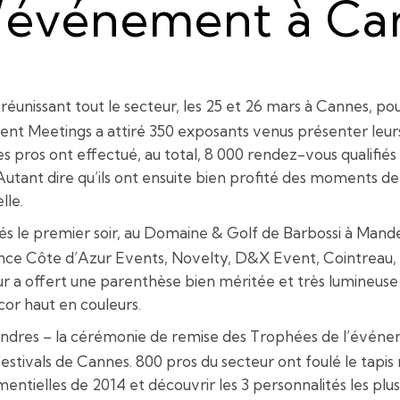
l’événement à Ca
éunissant tout le secteur, les 25 et 26 mars à Cannes, pou
ent Meetings a attiré 350 exposants venus présenter leurs 
 pros ont effectué, au total, 8 000 rendez-vous qualifiés 
 Autant dire qu’ils ont ensuite bien profité des moments 
lle.
uvés le premier soir, au Domaine & Golf de Barbossi à Mand
nce Côte d’Azur Events, Novelty, D&X Event, Cointreau, 
 a offert une parenthèse bien méritée et très lumineuse pu
or haut en couleurs.
indres – la cérémonie de remise des Trophées de l’événe
estivals de Cannes. 800 pros du secteur ont foulé le tapi
ementielles de 2014 et découvrir les 3 personnalités les p