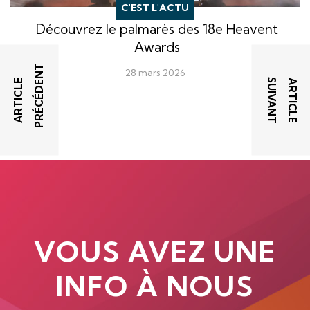
C'EST L'ACTU
Découvrez le palmarès des 18e Heavent
Awards
T
28 mars 2026
T
A
R
T
I
C
L
E
P
R
É
C
É
D
E
N
A
R
T
I
C
L
E
S
U
I
V
A
N
VOUS AVEZ UNE
INFO À NOUS