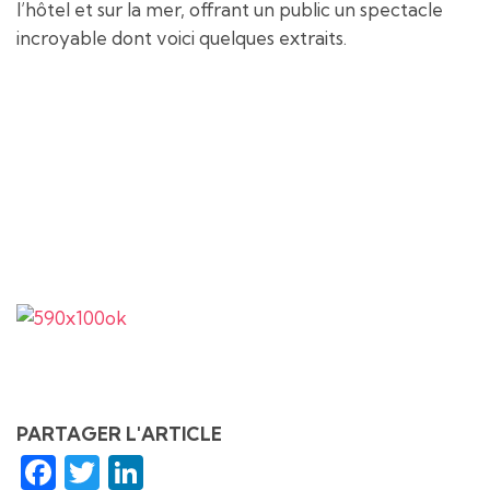
l’hôtel et sur la mer, offrant un public un spectacle
incroyable dont voici quelques extraits.
ILS ÉTAIENT AUSSI
DANS LES
HAUTEURS…
Loïc Lacoste et Europe Evénement (laser), Svend
Pedersen (lumière), Zsolt Bordos (vidéo créa).
PARTAGER L'ARTICLE
Facebook
Twitter
LinkedIn