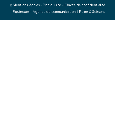
©
Mentions légales
-
Plan du site
-
Charte de confidentialité
- Equinoxes -
Agence de communication à Reims & Soissons