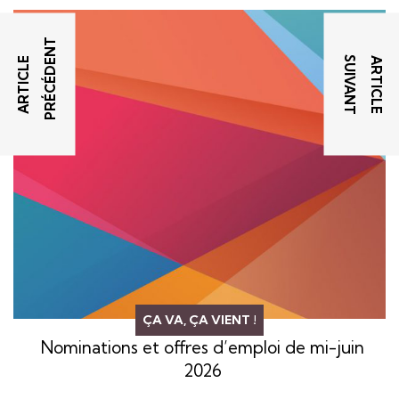
T
T
A
R
T
I
C
L
E
P
R
É
C
É
D
E
N
A
R
T
I
C
L
E
S
U
I
V
A
N
ÇA VA, ÇA VIENT !
Nominations et offres d’emploi de mi-juin
2026