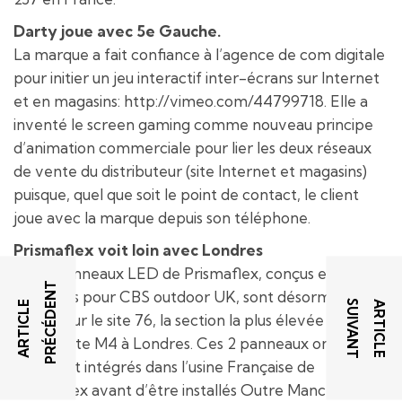
Darty joue avec 5e Gauche.
La marque a fait confiance à l’agence de com digitale
pour initier un jeu interactif inter-écrans sur Internet
et en magasins: http://vimeo.com/44799718. Elle a
inventé le screen gaming comme nouveau principe
d’animation commerciale pour lier les deux réseaux
de vente du distributeur (site Internet et magasins)
puisque, quel que soit le point de contact, le client
joue avec la marque depuis son téléphone.
Prismaflex voit loin avec Londres
Deux panneaux LED de Prismaflex, conçus et
T
fabriqués pour CBS outdoor UK, sont désormais
T
A
R
T
I
C
L
E
P
R
É
C
É
D
E
N
A
R
T
I
C
L
E
S
U
I
V
A
N
visibles sur le site 76, la section la plus élevée de
l’autoroute M4 à Londres. Ces 2 panneaux ont été
conçus et intégrés dans l’usine Française de
Prismaflex avant d’être installés Outre Manche.