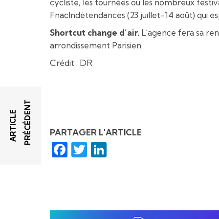
cycliste, les tournées ou les nombreux festiva
FnacIndétendances (23 juillet-14 août) qui e
Shortcut change d’air.
L’agence fera sa ren
arrondissement Parisien.
Crédit : DR
T
A
R
T
I
C
L
E
P
R
É
C
É
D
E
N
PARTAGER L'ARTICLE
Facebook
Twitter
LinkedIn