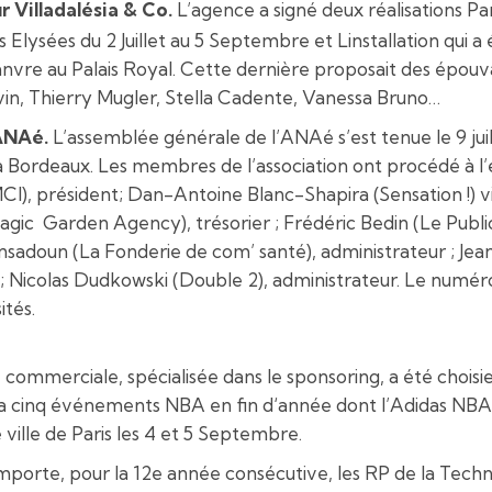
r Villadalésia & Co.
L’agence a signé deux réalisations Par
ysées du 2 Juillet au 5 Septembre et Linstallation qui a é
re au Palais Royal. Cette dernière proposait des épouvan
vin, Thierry Mugler, Stella Cadente, Vanessa Bruno…
’ANAé.
L’assemblée générale de l’ANAé s’est tenue le 9 juil
 Bordeaux. Les membres de l’association ont procédé à l’él
I), président; Dan-Antoine Blanc-Shapira (Sensation !) vi
Magic Garden Agency), trésorier ; Frédéric Bedin (Le Publi
ensadoun (La Fonderie de com’ santé), administrateur ; Je
 ; Nicolas Dudkowski (Double 2), administrateur. Le numé
ités.
 commerciale, spécialisée dans le sponsoring, a été choisi
a cinq événements NBA en fin d‘année dont l’Adidas NBA 
de ville de Paris les 4 et 5 Septembre.
orte, pour la 12e année consécutive, les RP de la Techno 