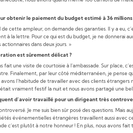
our obtenir le paiement du budget estimé à 36 millions 
al de cette ampleur, on demande des garanties. Il y a eu, c
ent à la lettre. Pour ce qui est du budget, je ne donnerai a
actionnaires dans deux jours. »
ation est sûrement délicat ?
fait une visite de courtoisie à l’ambassade. Sur place, c’est
utre. Finalement, par leur côté méditerranéen, je pense 
s avons l’habitude de travailler avec des clients étrangers
’était vraiment festif la nuit et nous avons partagé une be
ent d’avoir travaillé pour un dirigeant très controve
controversé. Je me suis bien sûr posé des questions. Mais au
ciétés événementielles étrangères travaillent aussi avec c
de c’est plutôt à notre honneur ! En plus, nous avons fait