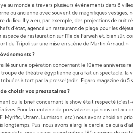
 Libye au monde à travers plusieurs événements dans 8 ville
ne ou ancienne avec souvent de magnifiques vestiges, nou
ire du lieu. Il y a eu, par exemple, des projections de nuit 
 chefs d’état, agencé un restaurant de plage pour les déj
espace de restauration sur l’île de Farwah et, bien sûr, co
ort de Tripoli sur une mise en scène de Martin Arnaud. »
x événements ?
ravaillé sur une opération concernant le 10ème anniversair
une troupe de théâtre égyptienne qui a fait un spectacle, l
ribuées à tort par la presse! (ndlr : Figaro magazine du 5
de choisir vos prestataires ?
ent où le brief concernant le show était respecté (c’est-à
 créatives. Pour la centaine de prestataires qui nous ont 
, Myrific, Utram, Lumisson, etc.) nous avons choisi en pri
s longtemps. Puis, nous avons élargi le cercle, ce qui a d’a
l’anecdote, nous avions quand même 180 camions de matéri