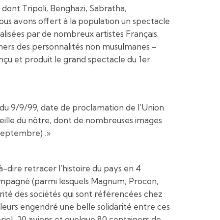
s dont Tripoli, Benghazi, Sabratha,
s avons offert à la population un spectacle
réalisées par de nombreux artistes Français.
euners des personnalités non musulmanes –
nçu et produit le grand spectacle du 1er
e du 9/9/99, date de proclamation de l’Union
a veille du nôtre, dont de nombreuses images
 septembre) .»
-dire retracer l’histoire du pays en 4
accompagné (parmi lesquels Magnum, Procon,
orité des sociétés qui sont référencées chez
illeurs engendré une belle solidarité entre ces
el, 20 avions et quelque 80 containers de