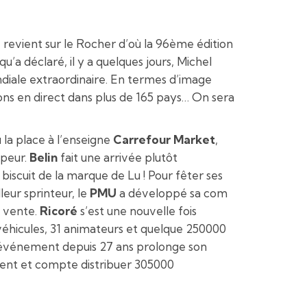
revient sur le Rocher d’où la 96ème édition
u’a déclaré, il y a quelques jours, Michel
diale extraordinaire. En termes d’image
ions en direct dans plus de 165 pays… On sera
la place à l’enseigne
Carrefour Market
,
mpeur.
Belin
fait une arrivée plutôt
iscuit de la marque de Lu ! Pour fêter ses
leur sprinteur, le
PMU
a développé sa com
e vente.
Ricoré
s’est une nouvelle fois
 véhicules, 31 animateurs et quelque 250000
l’événement depuis 27 ans prolonge son
ment et compte distribuer 305000