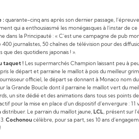
 :
quarante-cinq ans après son dernier passage, l’épreuve 
nement qui a enthousiasmé les monégasques à l’instar de ce q
me dans la Principauté : « C’est une campagne de pub mon
 400 journalistes, 50 chaînes de télévision pour des diffus
 que des quotidiens japonais ! ».
u taquet !
Les supermarchés Champion laissant peu à peu 
 pris le départ et parraine le maillot à pois du meilleur gri
urnisseur officiel, le départ se donnant à Monaco nom du b
ur la Grande Boucle dont il parraine le maillot vert du meil
s, un site dédié et des animations dans tous ses points d
ctif pour la mise en place d’un dispositif d’envergure : 11
distribuer. Le parrain du maillot jaune,
LCL
, présent sur 
13.
Cochonou
célèbre, pour sa part, ses 10 ans d’engage
!