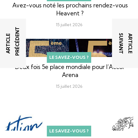
Avez-vous noté les prochains rendez-vous
Heavent ?
15 juillet 2026
T
T
A
R
T
I
C
L
E
P
R
É
C
É
D
E
N
A
R
T
I
C
L
E
S
U
I
V
A
N
LE SAVEZ-VOUS ?
Deux fois 5e place mondiale pour l’Accor
Arena
15 juillet 2026
LE SAVEZ-VOUS ?